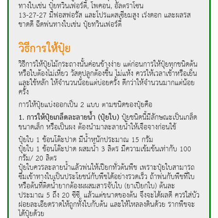
ทางใบเช่น ปุ๋ยทวินเฟอร์ตี้, โพคอน, อัลตราโซน
13-27-27 มีฟอสฟอรัส และโปรแตสเซียมสูง เร่งดอก และผลรส
ชาดดี ฉีดพ่นทางใบเช่น ปุ๋ยทวินเฟอร์ตี้
วิธีการให้ปุ๋ย
วิธีการให้ปุ๋ยไม้กระถางนั้นค่อนข้างง่าย แต่ก่อนการให้ปุ๋ยทุกชนิดต้น
หรือใบต้องไม่เหี่ยว วัสดุปลูกต้องชื้น ไม่แห้ง ควรให้เวลาเช้าหรือเย็น
และใช้หลัก ให้จำนวนน้อยแต่บ่อยครั้ง ดีกว่าให้จำนวนมากแต่น้อย
ครั้ง
การให้ปุ๋ยแบ่งออกเป็น 2 แบบ ตามชนิดของปุ๋ยคือ
1. การให้ปุ๋ยเกล็ดละลายน้ำ (ปุ๋ยใบ)
ปุ๋ยชนิดนี้มีลักษณะเป็นเกล็ด
ขนาดเล็ก หรือเป็นผง ต้องนำมาละลายน้ำให้เจือจางก่อนใช้
ปุ๋ยใบ 1 ช้อนโต๊ะปาด มีน้ำหนักประมาณ 15 กรัม
ปุ๋ยใบ 1 ช้อนโต๊ะปาด ผสมน้ำ 3 ลิตร มีความเข้มข้นเท่ากับ 100
กรัม/ 20 ลิตร
ปุ๋ยใบควรละลายน้ำแล้วพ่นให้เปียกทั่วต้นพืช เพราะปุ๋ยใบสามารถ
ซึมเข้าทางใบเป็นประโยชน์กับพืชได้อย่างรวดเร็ว ถ้าพ่นกับพืชที่ใบ
หรือต้นที่ติดน้ำยากต้องผผสมสารจับใบ (ยาเปียกใบ) ต้นละ
ประมาณ 5 ถึง 20 ซีซี. แล้วแต่ขนาดของต้น จึงจะได้ผลดี ควรใส่บัว
ฝอยละเอียดราดให้ถูกทั้งใบกับต้น และให้ไหลลงดินด้วย รากพืชจะ
ได้ปุ๋ยด้วย