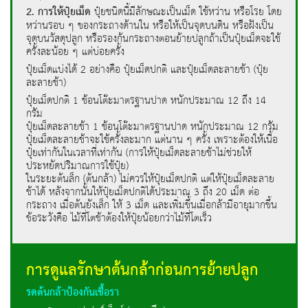
2. การให้ปุ๋ยเม็ด
ปุ๋ยชนิดนี้มีลักษณะเป็นเม็ด ใช้หว่าน หรือโรย โดย
หว่านรอบ ๆ ของกระถางด้านใน หรือให้เป็นจุดบนดิน หรือฝังเป็น
จุดบนวัสดุปลูก หรือรองก้นกระถางตอนย้ายปลูกถ้าเป็นปุ๋ยเม็ดจะใช้
ครั้งละน้อย ๆ แต่บ่อยครั้ง
ปุ๋ยเม็ดแบ่งได้ 2 อย่างคือ ปุ๋ยเม็ดปกติ และปุ๋ยเม็ดละลายช้า (ปุ๋ย
ละลายช้า)
ปุ๋ยเม็ดปกติ 1 ช้อนโต๊ะมาตรฐานปาด หนักประมาณ 12 ถึง 14
กรัม
ปุ๋ยเม็ดละลายช้า 1 ช้อนโต๊ะมาตรฐานปาด หนักประมาณ 12 กรัม
ปุ๋ยเม็ดละลายช้าจะใช้ครั้งละมาก แต่นาน ๆ ครั้ง เพราะต้องให้เนื้อ
ปุ๋ยเท่ากันในเวลาที่เท่ากัน (การให้ปุ๋ยเม็ดละลายช้าไม่ช่วยให้
ประหยัดปริมาณการใช้ปุ๋ย)
ในระยะต้นล็ก (ต้นกล้า) ไม่ควรให้ปุ๋ยเม็ดปกติ แต่ให้ปุ๋ยเม็ดละลาย
ช้าได้ หลังจากนั้นให้ปุ๋ยเม็ดปกติได้ประมาณ 3 ถึง 20 เม็ด ต่อ
กระถาง เมื่อต้นยังเล็ก ให้ 3 เม็ด และเพิ่มขึ้นเมื่อกล้ามีอายุมากขึ้น
ข้อระวังคือ ไม้ที่โตช้าต้องให้ปุ๋ยน้อยกว่าไม้ที่โตเร็ว
การดูแลรักษาต้นกล้าก่อนการย้ายปลูก
รดต้นกล้าป้องกันเชื้อรา