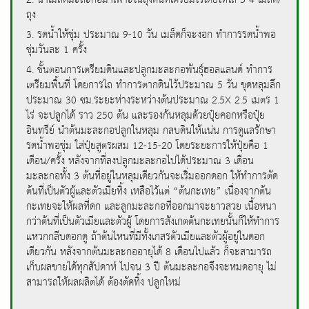
ถุง
3. รดน้ำให้ชุ่ม ประมาณ 9-10 วัน เมล็ดก็จะงอก ทำการรดน้ำพอ
ชุ่มวันละ 1 ครั้ง
4.
ขั้นตอนการเตรียมดินและปลูกมะละกอพันธุ์ฮอลแลนด์ ทำการ
เตรียมพื้นที่ โดยการไถ ทำการตากดินไว้ประมาณ 5 วัน ขุดหลุมลึก
ประมาณ 30 ซม.ระยะห่างระหว่างต้นประมาณ 2.5X 2.5 เมตร 1
ไร่ จะปลูกได้ ราว 250 ต้น และรองก้นหลุมด้วยปุ๋ยคอกหรือปุ๋ย
อินทรีย์ นำต้นมะละกอปลูกในหลุม กลบดินให้แน่น การดูแลรักษา
รดน้ำพอชุ่ม ใส่ปุ๋ยสูตรผสม 12-15-20 โดยระยะการให้ปุ๋ยคือ 1
เดือน/ครั้ง หลังจากที่ลงปลูกมะละกอไปได้ประมาณ 3 เดือน
มะละกอทั้ง 3 ต้นที่อยู่ในหลุมเดียวกันจะเริ่มออกดอก ให้ทำการตัด
ต้นที่เป็นตัวผู้และตัวเมียทิ้ง เหลือไว้แต่ “ต้นกะเทย” เนื่องจากต้น
กะเทยจะให้ผลที่ดก และลูกมะละกอที่ออกมาจะยาวสวย เนื้อหนา
กว่าต้นที่เป็นตัวเมียและตัวผู้ โดยการสังเกตต้นกะเทยนั้นก็ให้ทำการ
แหวกกลีบดอกดู ถ้าต้นไหนที่มีทั้งเกสรตัวเมียและตัวผู้อยู่ในดอก
เดียวกัน หลังจากต้นมะละกออายุได้ 8 เดือนไปแล้ว ก็จะสามารถ
เก็บผลขายได้ทุกสัปดาห์ ไปจน 3 ปี ต้นมะละกอจึงจะหมดอายุ ไม่
สามารถให้ผลผลิตได้ ต้องตัดทิ้ง ปลูกใหม่