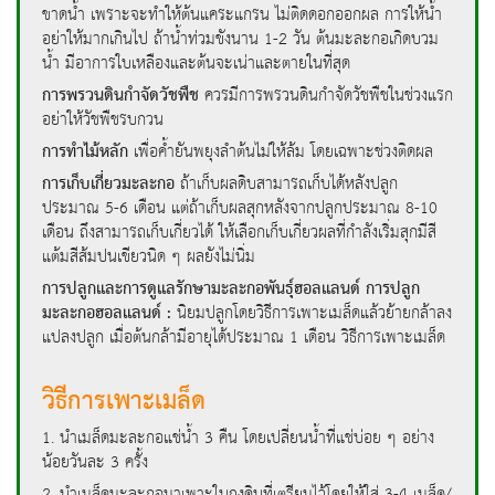
ขาดน้ำ เพราะจะทำให้ต้นแคระแกรน ไม่ติดดอกออกผล การให้น้ำ
อย่าให้มากเกินไป ถ้าน้ำท่วมขังนาน 1-2 วัน ต้นมะละกอเกิดบวม
น้ำ มีอาการใบเหลืองและต้นจะเน่าและตายในที่สุด
การพรวนดินกำจัดวัชพืช
ควรมีการพรวนดินกำจัดวัชพืชในช่วงแรก
อย่าให้วัชพืชรบกวน
การทำไม้หลัก
เพื่อค้ำยันพยุงลำต้นไม่ให้ล้ม โดยเฉพาะช่วงติดผล
การเก็บเกี่ยวมะละกอ
ถ้าเก็บผลดิบสามารถเก็บได้หลังปลูก
ประมาณ 5-6 เดือน แต่ถ้าเก็บผลสุกหลังจากปลูกประมาณ 8-10
เดือน ถึงสามารถเก็บเกี่ยวได้ ให้เลือกเก็บเกี่ยวผลที่กำลังเริ่มสุกมีสี
แต้มสีส้มปนเขียวนิด ๆ ผลยังไม่นิ่ม
การปลูกและการดูแลรักษามะละกอพันธุ์ฮอลแลนด์ การปลูก
มะละกอฮอลแลนด์ :
นิยมปลูกโดยวิธีการเพาะเมล็ดแล้วย้ายกล้าลง
แปลงปลูก เมื่อต้นกล้ามีอายุได้ประมาณ 1 เดือน วิธีการเพาะเมล็ด
วิธีการเพาะเมล็ด
1. นำเมล็ดมะละกอแช่น้ำ 3 คืน โดยเปลี่ยนน้ำที่แช่บ่อย ๆ อย่าง
น้อยวันละ 3 ครั้ง
2. นำเมล็ดมะละกอมาเพาะในถุงดินที่เตรียมไว้โดยให้ใส่ 3-4 เมล็ด/