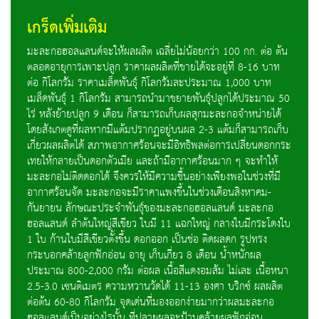
เกร็ดเพิ่มเติม
มะละกอฮอลแลนด์จะให้ผลผลิต เฉลี่ยไม่น้อยกว่า 100 กก. ต่อ ต้น
ตลอดอายุการเพาะปลูก ราคาผลผลิตที่ขายได้จะอยู่ที่ 8-16 บาท
ต่อ กิโลกรัม ราคาเมล็ดพันธุ์ กิโลกรัมละประมาณ 1,000 บาท
เมล็ดพันธุ์ 1 กิโลกรัม สามารถนำมาขยายพันธุ์ปลูกได้ประมาณ 50
ไร่ หลังย้ายปลูก 9 เดือน ก็สามารถเก็บผลสุกมะละกอจำหน่ายได้
โดยสังเกตดูที่ผลหากมีแต้มปรากฏอยู่บนผล 2-3 แต้มก็สามารถเก็บ
เกี่ยวผลผลิตได้ สภาพอากาศร้อนจะมีอิทธิพลต่อการเปลี่ยนดอกกระ
เทยให้กลายเป็นดอกตัวเมีย และถ้ามีอากาศร้อนมาก ๆ จะทำให้
มะละกอไม่ติดดอกได้ จึงควรให้มีความชื้นอย่างเพียงพอในช่วงที่มี
อากาศร้อนจัด มะละกอจะมีราคาแพงขึ้นในช่วงเดือนสิงหาคม-
กันยายน ลักษณะประจำพันธุ์ของมะละกอฮอลแลนด์ มะละกอ
ฮอลแลนด์ ลำต้นใหญ่สีเขียว ใบมี 11 แฉกใหญ่ กลางใบมีกระโดงใบ
1 ใบ ก้านใบมีสีเขียวตั้งขึ้น ดอกออก เป็นช่อ ติดผลดก รูปทรง
กระบอกคล้ายลูกฟักอ่อน อายุ เก็บเกี่ยว 8 เดือน น้ำหนักผล
ประมาณ 800-2,000 กรัม ต่อผล เนื้อสีแดงอมส้ม ไม่เละ เนื้อหนา
2.5-3.0 เซนติเมตร ความหวานวัดได้ 11-13 องศา บริกซ์ ผลผลิต
ต่อต้น 60-80 กิโลกรัม จุดเด่นที่มองออกง่ายมากว่าผลมะละกอ
ฮอลแลนด์เป็นอย่างไรนั้น ที่ปลายผลจะป้านคล้ายผลฟักอ่อน