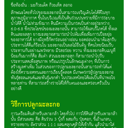
ชื่อท้องถิ่น : มะก๊วยเต็ด ก๊วยเท็ด ลอกอ
ลักษณะโดยทั่วไปของมะละกอนั้นสามารถเจริญเติบโตได้ดีในทุก
สภาพภูมิอากาศ ขึ้นในบริเวณที่เป็นดินร่วนปนทรายที่มีการระบาย
น้ำได้ดี น้ำไม่ท่วมขังมาก ดินมีความเป็นกรดเป็นด่างอยู่ระหว่าง
6.0-6.8 ซึ่งประโยชน์ของมะละกอนั้น สามารถใช้ผลบริโภคได้ ทั้งผล
ดิบและผลสุก ยางมะละกอสามารถนำไปต้มเพื่อเพิ่มการเปื่อยยุ่ย
ของอาหารได้ ยางมีฤทธิ์กัดกร่อนอย่างอ่อน ยอดอ่อนนำมาต้มสุกรับ
ประทานได้ดีแก้ร้อนใน มะละกอเป็นผลไม้ยืนต้น ที่คนไทยนิยมรับ
ประทานกันอย่างแพร่หลาย มีรสอร่อย หวาน ทั้งมะละกอดิบเมนูที่
นิยมกันมากก็คือ ส้มตำ ส่วนมะละกอสุก ก็สามารถนำไปรับ
ประทานสดเพื่อสุขภาพ หรือแปรรูปในลักษณะต่างๆ ที่เป็นการ
สร้างมูลค่าเพิ่ม ในส่วนของการปลูกมะละกอนั้นสามารถทำได้แต่
ต้องใช้ความอดทนและการเรียนรู้ตลอด มีเกษตรกรผู้ปลูกมะละกอ
พันธุ์ฮอลแลนด์และพันธุ์แขกดำ ในประเทศไทยได้ผลเป็นที่น่าพอใจ
หลายท่าน ที่สามารถสร้างรายได้ให้กับตนเองและครอบครัวเป็น
อย่างดี
วิธีการปลูกมะละกอ
การเตรียมดินสำหรับเพาะกล้า โดยทั่วไป การใช้ดินสำหรับเพาะกล้า
นั้น มีส่วนผสม คือ ดินร่วน 3 บุ้งกี๋ ผสมกับ ปุ๋ยคอก, ขี้เถ้าแกลบ,
ทรายหยาบ อัตราส่วน 1:1:1 ผสมคลุกเคล้าให้เข้ากัน แล้วนำมาใส่