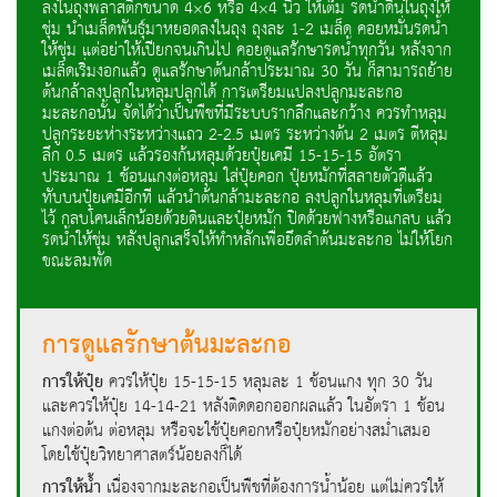
ลงในถุงพลาสติกขนาด 4×6 หรือ 4×4 นิ้ว ให้เต็ม รดน้ำดินในถุงให้
ชุ่ม นำเมล็ดพันธุ์มาหยอดลงในถุง ถุงละ 1-2 เมล็ด คอยหมั่นรดน้ำ
ให้ชุ่ม แต่อย่าให้เปียกจนเกินไป คอยดูแลรักษารดน้ำทุกวัน หลังจาก
เมล็ดเริ่มงอกแล้ว ดูแลรักษาต้นกล้าประมาณ 30 วัน ก็สามารถย้าย
ต้นกล้าลงปลูกในหลุมปลูกได้ การเตรียมแปลงปลูกมะละกอ
มะละกอนั้น จัดได้ว่าเป็นพืชที่มีระบบรากลึกและกว้าง ควรทำหลุม
ปลูกระยะห่างระหว่างแถว 2-2.5 เมตร ระหว่างต้น 2 เมตร ตีหลุม
ลึก 0.5 เมตร แล้วรองก้นหลุมด้วยปุ๋ยเคมี 15-15-15 อัตรา
ประมาณ 1 ช้อนแกงต่อหลุม ใส่ปุ๋ยคอก ปุ๋ยหมักที่สลายตัวดีแล้ว
ทับบนปุ๋ยเคมีอีกที แล้วนำต้นกล้ามะละกอ ลงปลูกในหลุมที่เตรียม
ไว้ กลบโคนเล็กน้อยด้วยดินและปุ๋ยหมัก ปิดด้วยฟางหรือแกลบ แล้ว
รดน้ำให้ชุ่ม หลังปลูกเสร็จให้ทำหลักเพื่อยึดลำต้นมะละกอ ไม่ให้โยก
ขณะลมพัด
การดูแลรักษาต้นมะละกอ
การให้ปุ๋ย
ควรให้ปุ๋ย 15-15-15 หลุมละ 1 ช้อนแกง ทุก 30 วัน
และควรให้ปุ๋ย 14-14-21 หลังติดดอกออกผลแล้ว ในอัตรา 1 ช้อน
แกงต่อต้น ต่อหลุม หรือจะใช้ปุ๋ยคอกหรือปุ๋ยหมักอย่างสม่ำเสมอ
โดยใช้ปุ๋ยวิทยาศาสตร์น้อยลงก็ได้
การให้น้ำ
เนื่องจากมะละกอเป็นพืชที่ต้องการน้ำน้อย แต่ไม่ควรให้