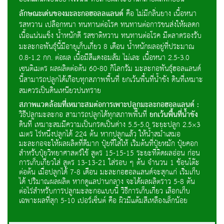
ลักษณะเด่นของมะละกอฮอลลแลนด์
คือ ไม่มีกลิ่นยาง เนื้อหนา
รสหวาน เปลือกหนา ทนทานต่อโรค ทนทานต่อการขนส่งให้ผลดก
เนื้อแน่นแข็ง น้ำหนักดี รสชาติหวาน ทนทานต่อโรค มีตลาดรองรับ
มะละกอพันธุ์นี้มีอายุเก็บเกี่ยว 8 เดือน น้ำหนักผลอยู่ที่ประมาณ
0.8-1.2 กก. ต่อผล เนื้อมีสีแดงอมส้ม ไม่เละ เนื้อหนา 2.5-3.0
เซนติเมตร ผลผลิตต่อต้น 60-80 กิโลกรัม มะละกอพันธุ์ฮอลแลนด์
นี้สามารถปลูกได้เกือบทุกสภาพพื้นที่ ยกเว้นพื้นที่น้ำขัง ดินที่เหมาะ
สมควรเป็นดินเหนียวปนทราย
สภาพแวดล้อมที่เหมาะสมต่อการเพาะปลูกมะละกอฮอลแลนด์ :
วิธีปลูกมะละกอ สามารถปลูกได้ทุกสภาพพื้นที่
ยกเว้นพื้นที่น้ำขัง
ดินที่ เหมาะสมมีความเป็นกรดเป็นด่าง 5.5-5.0 ระยะปลูก 2.5×3
เมตร ไร่หนึ่งปลูกได้ 224 ต้น หากปลูกแล้ว ให้น้ำสม่ำเสมอ
มะละกอจะให้ผลผลิตที่ดีมาก ปุ๋ยที่ใส่ให้ เริ่มต้นที่ปุ๋ยหมัก ปุ๋ยคอก
สำหรับปุ๋ยวิทยาศาสตร์ใช้ สูตร 15-15-15 ระยะที่ติดผลอ่อน ก่อน
การเก็บเกี่ยวใส่ สูตร 13-13-21 ใส่รอบ ๆ ต้น จำนวน 1 ช้อนโต๊ะ
ต่อต้น เมื่อปลูกได้ 7-8 เดือน มะละกอฮอลแลนด์จะสุกแก่ เริ่มเก็บ
ได้ ปริมาณผลผลิต หากดูแลปานกลาง จะได้ผลผลิตราว 5-8 ตัน
ต่อไร่สำหรับการปลูกมะละกอแบบนี้ วิธีการเก็บเกี่ยว เลือกเก็บ
เฉพาะผลที่สุก 5-10 เปอร์เซ็นต์ คือ ผิวมีแต้มสีเหลืองเล็กน้อย