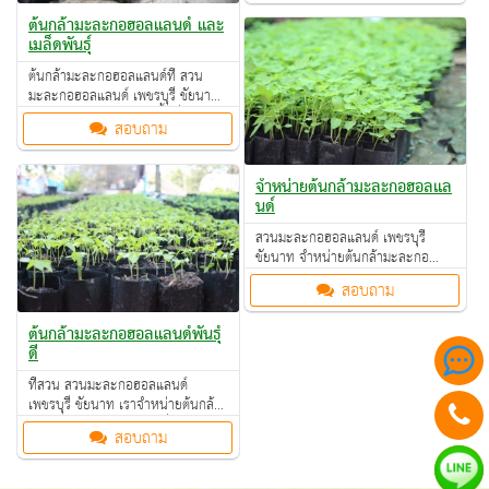
กันได้คะ)
ต้นกล้ามะละกอฮอลแลนด์ และ
เมล็ดพันธุ์
ต้นกล้ามะละกอฮอลแลนด์ที่ สวน
มะละกอฮอลแลนด์ เพชรบุรี ชัยนาท
สามารถปลูกได้ทุกสภาพพื้นที่ ยกเว้น
สอบถาม
พื้นที่น้ำขัง
จำหน่ายต้นกล้ามะละกอฮอลแล
นด์
สวนมะละกอฮอลแลนด์ เพชรบุรี
ชัยนาท จำหน่ายต้นกล้ามะละกอ
ฮอลแลนด์และเมล็ดพันธุ์ ต้นมะละกอ
สอบถาม
พันธุ์แขกดำ
ต้นกล้ามะละกอฮอลแลนด์พันธุ์
ดี
ที่สวน สวนมะละกอฮอลแลนด์
เพชรบุรี ชัยนาท เราจำหน่ายต้นกล้า
มะละกอฮอลแลนด์พันธุ์ดีที่เพาะปลูก
สอบถาม
จากเมล็ดพนธุ์เกรด A