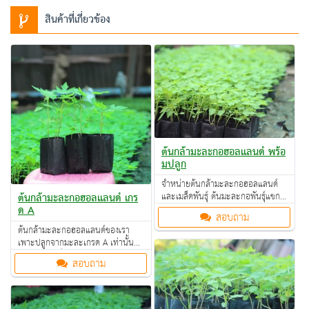
สินค้าที่เกี่ยวข้อง
ต้นกล้ามะละกอฮอลแลนด์ พร้อ
มปลูก
จำหน่ายต้นกล้ามะละกอฮอลแลนด์
และเมล็ดพันธุ์ ต้นมะละกอพันธุ์แขก
ต้นกล้ามะละกอฮอลแลนด์ เกร
ดำ ต้นกล้ามะละกอฮอลแลนด์ของเรา
ด A
สอบถาม
เพาะปลูกจากมะละเกรด A เท่านั้น
ต้นกล้ามะละกอฮอลแลนด์ของเรา
เพาะปลูกจากมะละเกรด A เท่านั้น
สำหรับท่านที่ต้องการปลูกให้ทันช่วง
สอบถาม
ราคาแพง ทันฝน เริ่มสั่งจองได้เลยคะ
มีพร้อมส่งในช่วงนี้