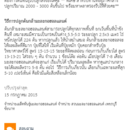
ต้องการต้นพันธุ์ไปปลูกสั่งจองได้คะ ** พิเศษ สำหรับท่านที่อยุู่ภาคกลาง
ปลูกปริมาณ 2000 - 3000 ต้นขึ้นไป พร้อมหาตลาดรองรับให้ด้วยคะ**
วิธีการปลูกต้นกล้ามะละกอฮอลแลนด์
ต้นกล้ามะละกอฮอลแลนด์สามารถปลูกได้ทุกสภาพพื้นที่ ยกเว้นพื้นที่น้ำขัง
ดินที่ เหมาะสมมีความเป็นกรดเป็นด่าง 5.5-5.0 ระยะปลูก 2.5x3 เมตร ไร่
หนึ่งปลูกได้ 224 ต้น หากปลูกแล้ว ให้น้ำสม่ำเสมอ ต้นกล้ามะละกอฮอลจะ
ให้ผลผลิตที่ดีมาก ปุ๋ยที่ใส่ให้ เริ่มต้นที่ปุ๋ยหมัก ปุ๋ยคอกสำหรับปุ๋ย
วิทยาศาสตร์ใช้ สูตร 15-15-15 ระยะที่ติดผลอ่อน ก่อนการเก็บเกี่ยวใส่ สูตร
13-13-21 ใส่รอบ ๆ ต้น จำนวน 1 ช้อนโต๊ะ ต่อต้น เมื่อปลูกได้ 7-8 เดือน
มะละกอฮอลแลนด์จะสุกแก่ เริ่มเก็บได้ ปริมาณผลผลิต หากดูแลปานกลาง
จะได้ผลผลิตราว 5-8 ตัน ต่อไร่ วิธีการเก็บเกี่ยวนั้น เลือกเก็บเฉพาะผลที่สุก
5-10 เปอร์เซ็นต์ คือผิวมีแต้มสีเหลืองเล็กน้อย
ปรับปรุงล่าสุด:
15 กรกฎาคม 2015
จำหน่ายเมล็ดพันธุ์มะละกอฮอลแลนด์ จำหน่าย สวนมะละกอฮอลแลนด์ เพชรบุรี
ชัยนาท
สอบถาม